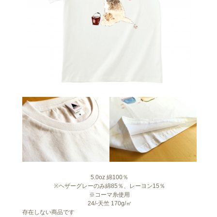
5.0oz 綿100％
※ヘザーグレーのみ綿85％、レーヨン15％
※コーマ糸使用
24/-天竺 170g/㎡
存在しない商品です